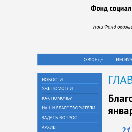
Фонд социал
Наш Фонд оказыв
О ФОНДЕ
ИМ НУ
ГЛА
НОВОСТИ
УЖЕ ПОМОГЛИ
Благ
КАК ПОМОЧЬ?
янва
НАШИ БЛАГОТВОРИТЕЛИ
ЗАДАТЬ ВОПРОС
АРХИВ
21