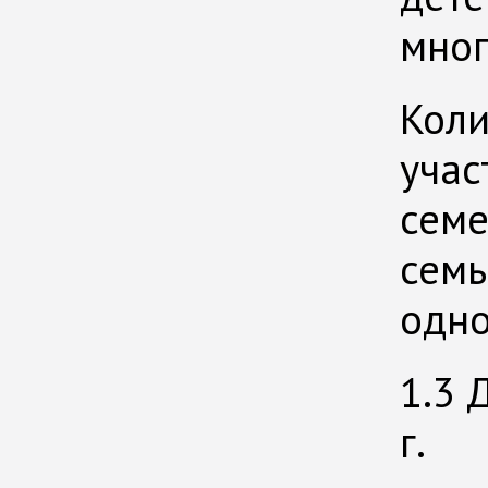
мног
Коли
учас
семе
семь
одно
1.3 
г.