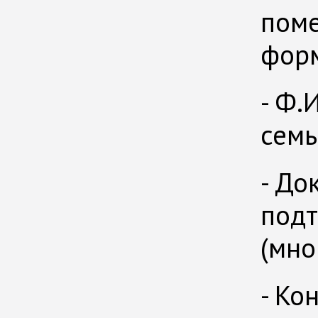
поме
форм
- Ф.
семь
- До
подт
(мно
- Ко