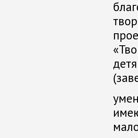
умен
имею
мало