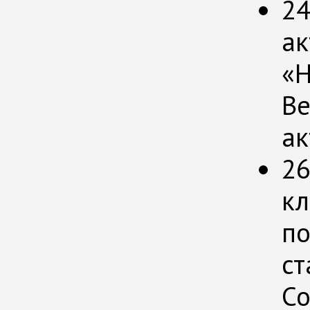
24
ак
«H
Ве
ак
26
кл
по
ст
Со