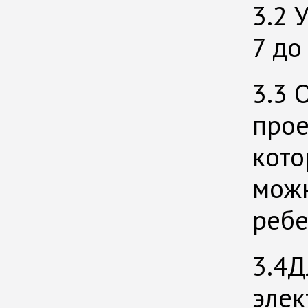
3.2 
7 до
3.3 
прое
кото
можн
ребе
3.4Д
эле