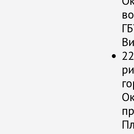
Ок
во
ГБ
Ви
22
ри
го
Ок
пр
Пл