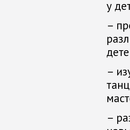
у де
– пр
разл
дете
– из
танц
маст
– ра