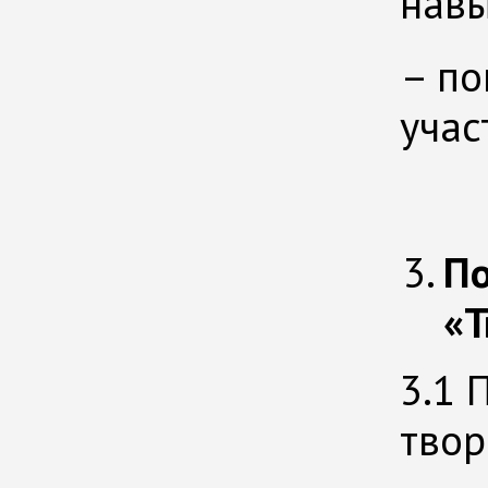
навы
– по
учас
По
«Т
3.1 
твор