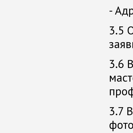
- Ад
3.5 
заяв
3.6 
маст
проф
3.7 
фото