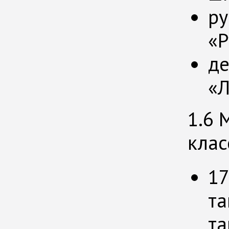
ру
«Р
де
«
1.6 
клас
17
та
та