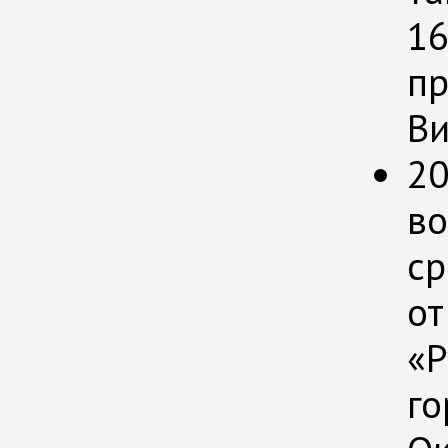
16
пр
Ви
20
во
ср
от
«Р
го