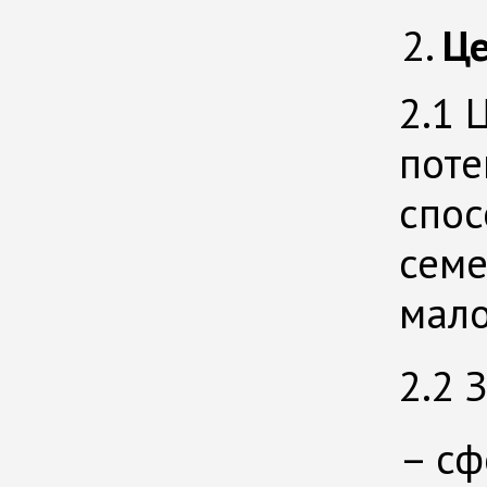
Це
2.1 
поте
спос
семе
мало
2.2 
– сф