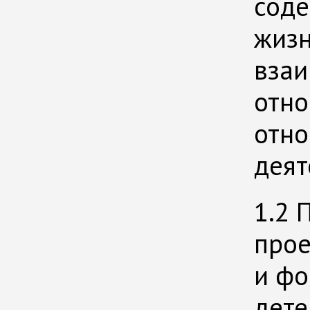
соде
жизн
взаи
отно
отно
деят
1.2 
прое
и фо
дете