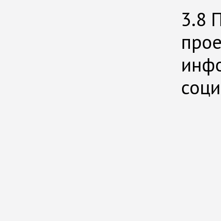
3.8 
прое
инф
соци