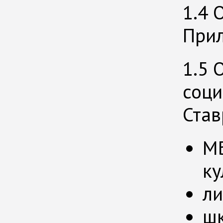
1.4 
Прил
1.5 
соци
Став
МБ
ку
л
шк