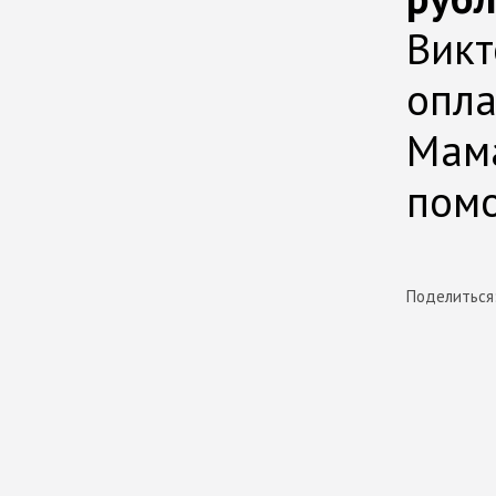
Викт
опла
Мама
помо
Поделиться