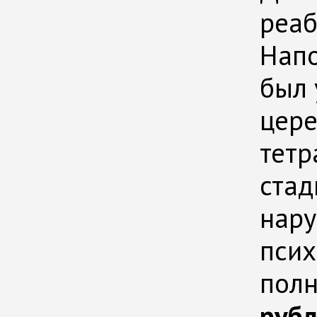
реаб
Напо
был 
цере
тетр
стад
нару
псих
полн
руб