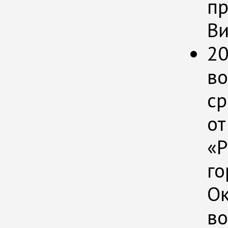
пр
Ви
20
во
ср
от
«Р
го
Ок
во