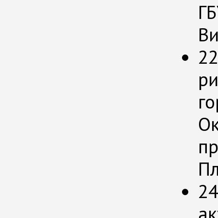
ГБ
Ви
22
ри
го
Ок
пр
Пл
24
ак