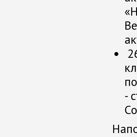
«H
Ве
ак
26
кл
по
- 
Со
Напо