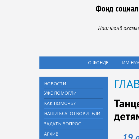
Фонд социал
Наш Фонд оказыв
О ФОНДЕ
ИМ НУ
ГЛА
НОВОСТИ
УЖЕ ПОМОГЛИ
Танц
КАК ПОМОЧЬ?
детя
НАШИ БЛАГОТВОРИТЕЛИ
ЗАДАТЬ ВОПРОС
АРХИВ
19 