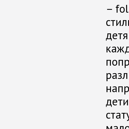
– fo
стил
детя
кажд
попр
разл
напр
дети
стат
мало