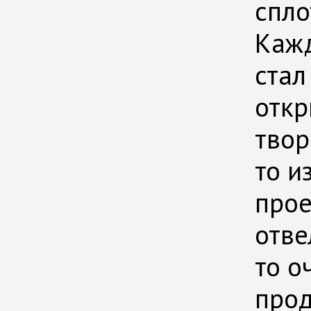
спло
Кажд
стал
откр
твор
то и
прое
отве
то о
прод