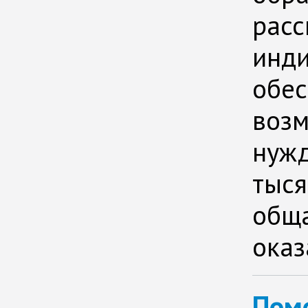
расс
инди
обес
воз
нужд
тыся
обща
оказ
Помо