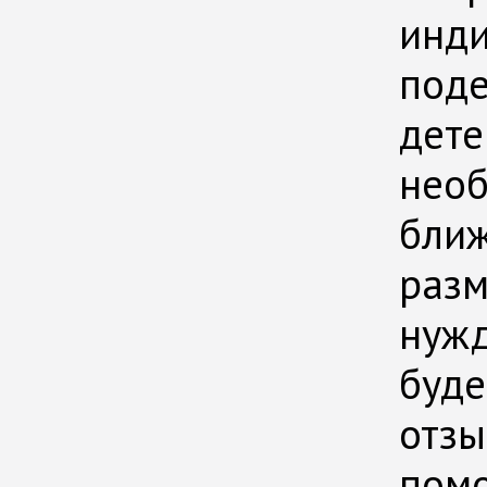
инди
поде
дете
необ
ближ
раз
нуж
буд
отзы
пом