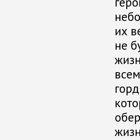
геро
небо
их в
не б
жизн
всем
горд
кото
обер
жизн