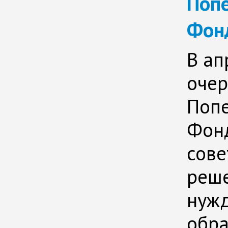
Попе
Фонд
В ап
очер
Попе
Фонд
сове
реше
нуж
обр