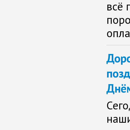
всё 
поро
опла
Доро
позд
Днё
Сего
наши