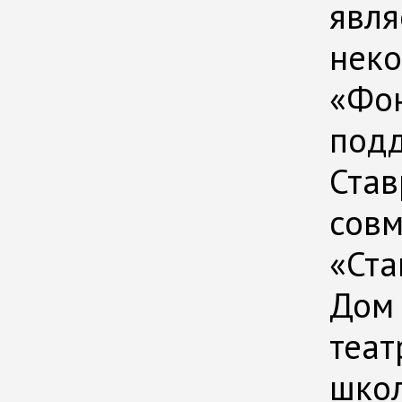
явля
неко
«Фо
подд
Став
совм
«Ста
Дом 
теа
школ