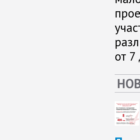
прое
учас
разл
от 7
НО