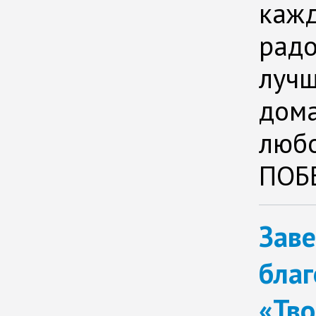
кажд
радо
лучш
дома
любо
ПОБ
Зав
благ
«Тво