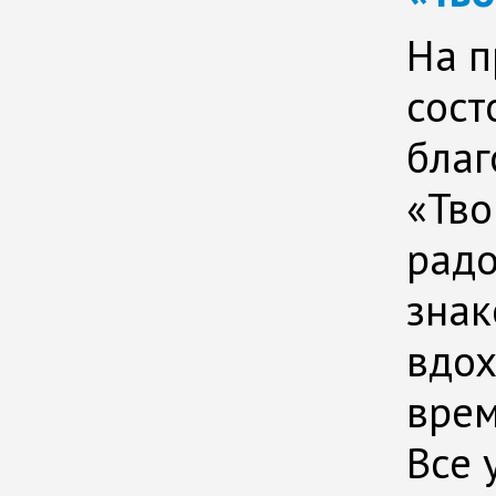
На п
сост
благ
«Тво
радо
знак
вдох
врем
Все 