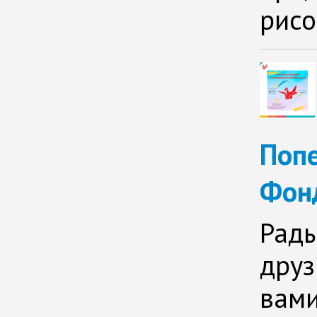
рисо
Попе
Фон
Рады
друз
вами