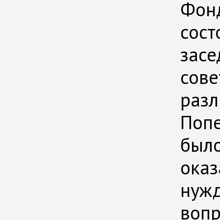
Фонд
сост
засе
сове
разл
Попе
было
оказ
нуж
вопр