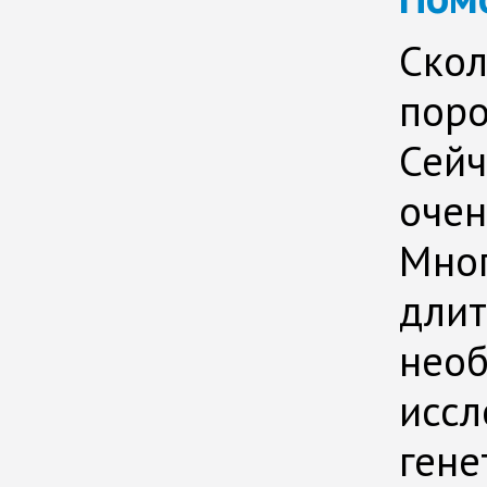
Скол
поро
Сейч
очен
Мног
длит
необ
иссл
гене